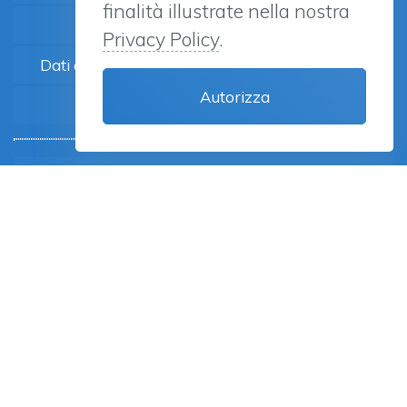
finalità illustrate nella nostra
Dati ADM
Privacy Policy
.
Dati economici Gioco Da azzardo sul territorio
Autorizza
Normative
News ed eventi
Contatti
Area riservata