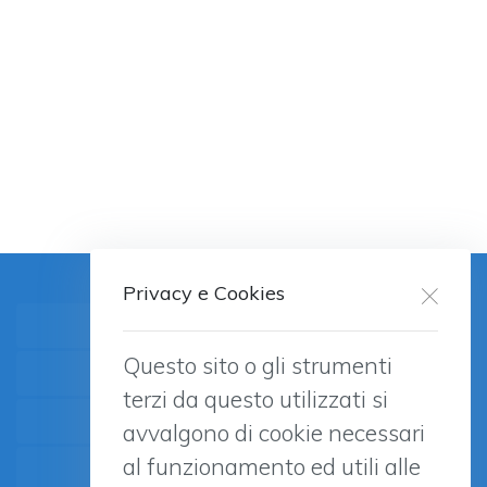
Privacy e Cookies
A chi rivolgersi? Indirizzi utili
Questo sito o gli strumenti
Studi di popolazione sul GAP
terzi da questo utilizzati si
Popolazione Studenti ESPAD
avvalgono di cookie necessari
al funzionamento ed utili alle
Popolazione Generale GAPS