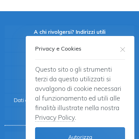
A chi rivolgersi? Indirizzi utili
Studi di popolazione sul GAP
Privacy e Cookies
Popolazione Studenti ESPAD
Questo sito o gli strumenti
Popolazione Generale GAPS
terzi da questo utilizzati si
Dati ADM
avvalgono di cookie necessari
al funzionamento ed utili alle
Dati economici Gioco Da azzardo sul territorio
finalità illustrate nella nostra
Normative
Privacy Policy
.
Autorizza
News ed eventi